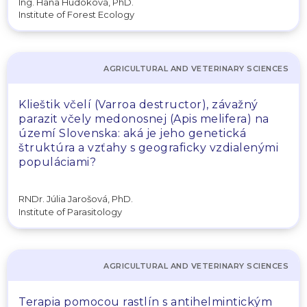
Ing. Hana Húdoková, PhD.
Institute of Forest Ecology
AGRICULTURAL AND VETERINARY SCIENCES
Klieštik včelí (Varroa destructor), závažný
parazit včely medonosnej (Apis melifera) na
území Slovenska: aká je jeho genetická
štruktúra a vzťahy s geograficky vzdialenými
populáciami?
RNDr. Júlia Jarošová, PhD.
Institute of Parasitology
AGRICULTURAL AND VETERINARY SCIENCES
Terapia pomocou rastlín s antihelmintickým