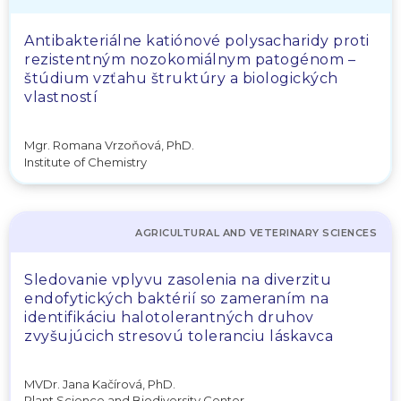
Antibakteriálne katiónové polysacharidy proti
rezistentným nozokomiálnym patogénom –
štúdium vzťahu štruktúry a biologických
vlastností
Mgr. Romana Vrzoňová, PhD.
Institute of Chemistry
AGRICULTURAL AND VETERINARY SCIENCES
Sledovanie vplyvu zasolenia na diverzitu
endofytických baktérií so zameraním na
identifikáciu halotolerantných druhov
zvyšujúcich stresovú toleranciu láskavca
MVDr. Jana Kačírová, PhD.
Plant Science and Biodiversity Center